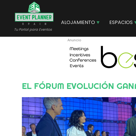
Pasar
al
contenido
ALOJAMIENTO
ESPACIOS
principal
Tu Portal para Eventos
EL FÓRUM EVOLUCIÓN GAN
Image