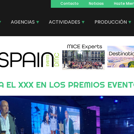
Contacto
Noticias
Hazte Mie
Navegacion
principal
AGENCIAS
ACTIVIDADES
PRODUCCIÓN
A EL XXX EN LOS PREMIOS EVEN