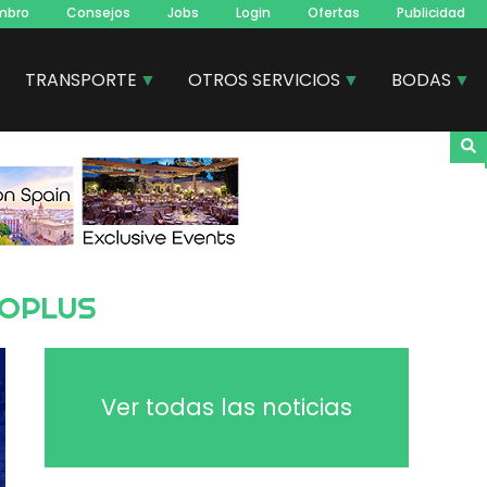
mbro
Consejos
Jobs
Login
Ofertas
Publicidad
TRANSPORTE
OTROS SERVICIOS
BODAS
TOPLUS
Ver todas las noticias