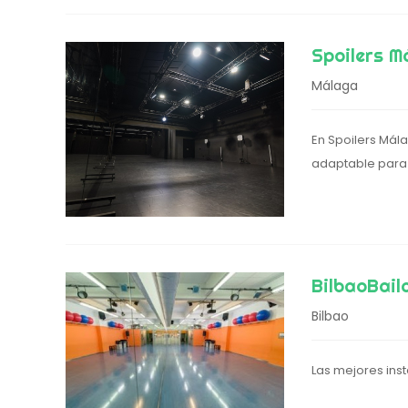
Spoilers M
Málaga
En Spoilers Mál
adaptable para l
BilbaoBail
Bilbao
Las mejores inst