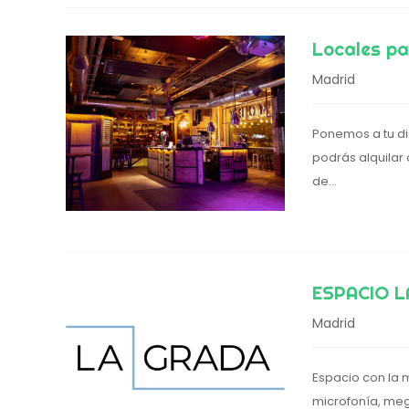
Locales p
Madrid
Ponemos a tu di
podrás alquilar
de...
ESPACIO L
Madrid
Espacio con la m
microfonía, me