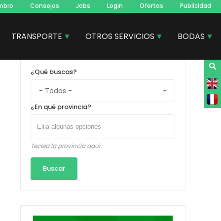
mbro
Consejos
Jobs
Login
Ofertas
Publicidad
TRANSPORTE
OTROS SERVICIOS
BODAS
¿Qué buscas?
¿En qué provincia?
Teclea la provincia aquí