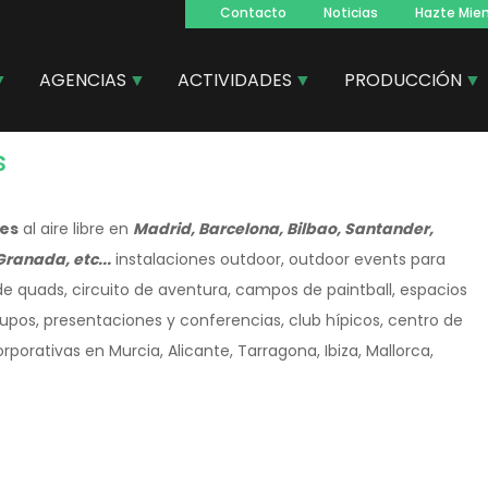
Contacto
Noticias
Hazte Mie
Navegacion
principal
AGENCIAS
ACTIVIDADES
PRODUCCIÓN
s
des
al aire libre en
Madrid, Barcelona, Bilbao, Santander,
Granada, etc...
instalaciones outdoor, outdoor events para
de quads, circuito de aventura, campos de paintball, espacios
grupos, presentaciones y conferencias, club hípicos, centro de
porativas en Murcia, Alicante, Tarragona, Ibiza, Mallorca,