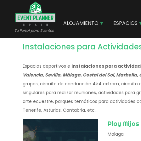
Pasar
al
contenido
ALOJAMIENTO
ESPACIOS
principal
Tu Portal para Eventos
Instalaciones para Actividade
Espacios deportivos e
instalaciones para activida
Valencia, Sevilla, Málaga, Costal del Sol, Marbella, 
grupos, circuito de conducción 4×4 extrem, circuito 
singulares para realizar reuniones, actividades para 
arte ecuestre, parques temáticos para actividades cor
Tenerife, Asturias, Cantabria, etc...
Play Mijas
Malaga