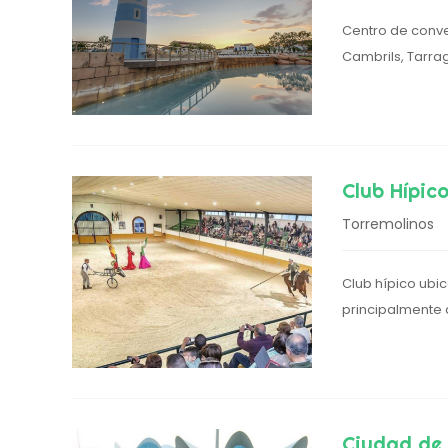
Centro de conv
Cambrils, Tarr
Club Hípic
Torremolinos
Club hípico ubi
principalmente 
Ciudad de 