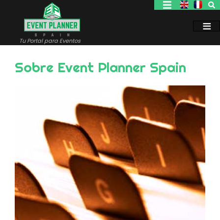
Pasar
al
contenido
principal
Tu Portal para Eventos
Sobre Event Planner Spain