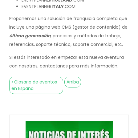
EVENTPLANNER
HOLLAND
.COM
EVENTPLANNER
ITALY
.COM
Proponemos una solución de franquicia completa que
incluye una página web CMS (gestor de contenido) de
última generación
, procesos y métodos de trabajo,
referencias, soporte técnico, soporte comercial, etc.
Si estás interesado en empezar esta nueva aventura
con nosotros, contactanos para más información.
‹
Glosario de eventos
Arriba
Enlaces
en España
transversales
de
Book
para
Franquicias