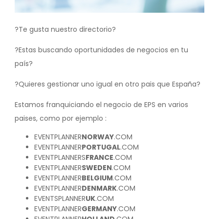
?Te gusta nuestro directorio?
?Estas buscando oportunidades de negocios en tu
país?
?Quieres gestionar uno igual en otro pais que España?
Estamos franquiciando el negocio de EPS en varios
paises, como por ejemplo :
EVENTPLANNER
NORWAY
.COM
EVENTPLANNER
PORTUGAL
.COM
EVENTPLANNERS
FRANCE
.COM
EVENTPLANNER
SWEDEN
.COM
EVENTPLANNER
BELGIUM
.COM
EVENTPLANNER
DENMARK
.COM
EVENTSPLANNER
UK
.COM
EVENTPLANNER
GERMANY
.COM