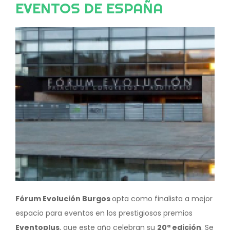
EVENTOS DE ESPAÑA
Image
Fórum Evolución Burgos
opta como finalista a mejor
espacio para eventos en los prestigiosos premios
Eventoplus
, que este año celebran su
20ª edición
. Se