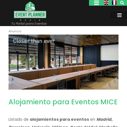
Pasar
al
contenido
principal
Tu Portal para Eventos
Alojamiento para Eventos MICE
Listado de
alojamientos para eventos
en
Madrid,