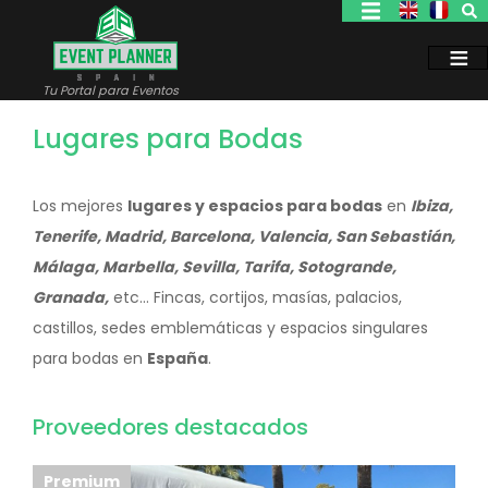
Pasar
al
contenido
principal
Tu Portal para Eventos
Lugares para Bodas
Los mejores
lugares y espacios para bodas
en
Ibiza,
Tenerife, Madrid, Barcelona, Valencia, San Sebastián,
Málaga, Marbella, Sevilla, Tarifa, Sotogrande,
Granada,
etc… Fincas, cortijos, masías, palacios,
castillos, sedes emblemáticas y espacios singulares
para bodas en
España
.
Proveedores destacados
Premium