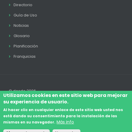
Directorio
Guía de Uso
Noticias
Glosario
Planificación
Franquicias
© desde 2006
Utilizamos cookies en este sitio web para mejorar
su experiencia de usuario.
Al hacer clic en cualquier enlace de este sitio web usted nos
está dando su consentimiento para la instalación de las
Accede
Aviso Legal
Legal
Política de Cookies
Más info
mismas en su navegador.
Footer
Términos y condiciones
Contacto