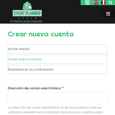
Pasar
al
contenido
principal
Tu Portal para Eventos
Crear nueva cuenta
Iniciar sesión
Primary
tabs
Crear nueva cuenta
Restablecer su contraseña
Dirección de correo electrónico
La dirección de correo electrónico no se hace pública. Solo se
utilizará si necesita ser contactado acerca de su cuenta o para