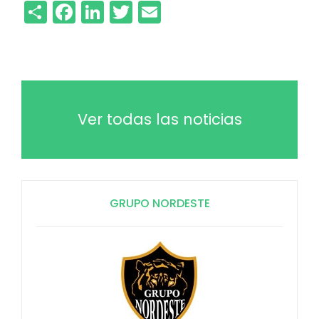
Share
Facebook
LinkedIn
Twitter
Email
Ver todas las noticias
GRUPO NORDESTE