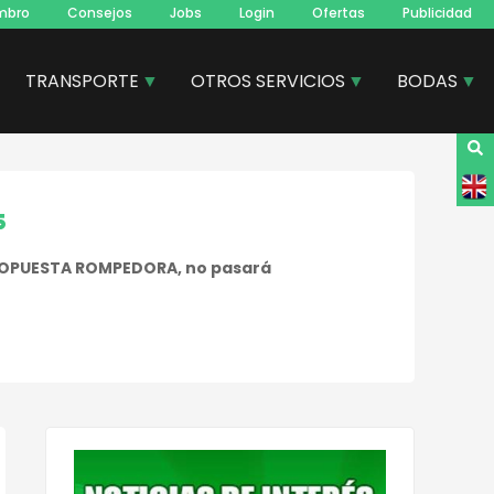
mbro
Consejos
Jobs
Login
Ofertas
Publicidad
TRANSPORTE
OTROS SERVICIOS
BODAS
s
 PROPUESTA ROMPEDORA, no pasará