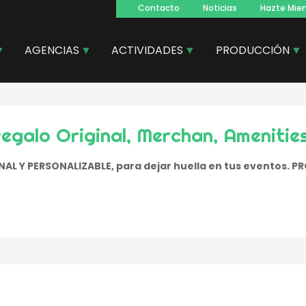
Contacto
Noticias
Hazte Mie
Navegacion
principal
AGENCIAS
ACTIVIDADES
PRODUCCIÓN
egalo Original, Merchan, Amenitie
AL Y PERSONALIZABLE, para dejar huella en tus eventos.