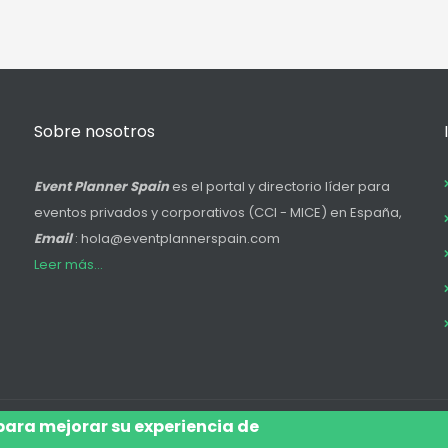
Sobre nosotros
Event Planner Spain
es el portal y directorio líder para
eventos privados y corporativos (CCI - MICE) en España,
Email
: hola@eventplannerspain.com
Leer más...
 para mejorar su experiencia de
Accede
Aviso Legal
Legal
Polí