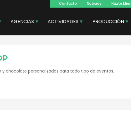
Contacto
Noticias
Hazte Mie
Navegacion
principal
AGENCIAS
ACTIVIDADES
PRODUCCIÓN
OP
o y chocolate personalizadas para todo tipo de eventos.