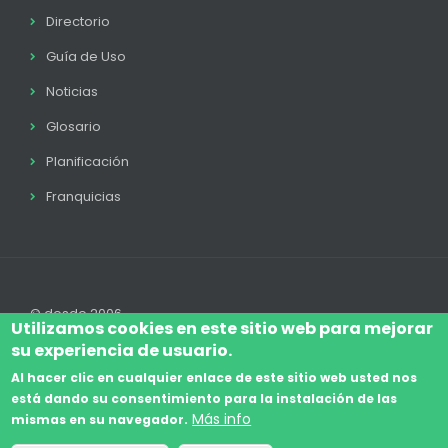
Directorio
Guía de Uso
Noticias
Glosario
Planificación
Franquicias
© desde 2006
Utilizamos cookies en este sitio web para mejorar
su experiencia de usuario.
Al hacer clic en cualquier enlace de este sitio web usted nos
está dando su consentimiento para la instalación de las
Accede
Aviso Legal
Legal
Política de Cookies
Más info
mismas en su navegador.
Footer
Términos y condiciones
Contacto