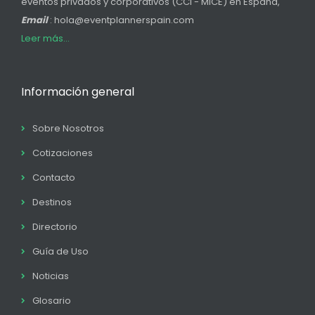
eventos privados y corporativos (CCI - MICE) en España,
Email
: hola@eventplannerspain.com
Leer más...
Información general
Sobre Nosotros
Cotizaciones
Contacto
Destinos
Directorio
Guía de Uso
Noticias
Glosario