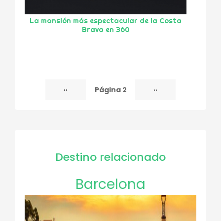
La mansión más espectacular de la Costa
Brava en 360
Página 2
Página
‹‹
Siguiente
››
Paginación
anterior
página
Destino relacionado
Barcelona