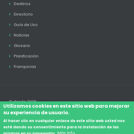
Destinos
Directorio
Guía de Uso
Noticias
Glosario
Planificación
Franquicias
© desde 2006
Utilizamos cookies en este sitio web para mejorar
su experiencia de usuario.
Al hacer clic en cualquier enlace de este sitio web usted nos
está dando su consentimiento para la instalación de las
Accede
Aviso Legal
Legal
Política de Cookies
Más info
mismas en su navegador.