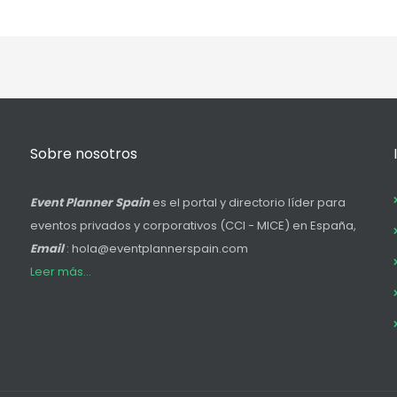
Sobre nosotros
Event Planner Spain
es el portal y directorio líder para
eventos privados y corporativos (CCI - MICE) en España,
Email
: hola@eventplannerspain.com
Leer más...