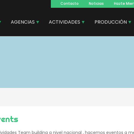
Contacto
Noticias
Hazte Mie
Navegacion
principal
AGENCIAS
ACTIVIDADES
PRODUCCIÓN
vents
ividades Team building a nivel nacional , hacemos eventos a m