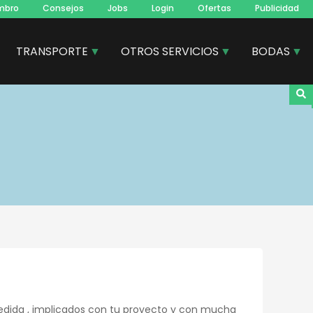
mbro
Consejos
Jobs
Login
Ofertas
Publicidad
TRANSPORTE
OTROS SERVICIOS
BODAS
edida , implicados con tu proyecto y con mucha