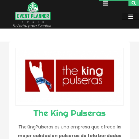
Pasar
al
contenido
principal
Tu Portal para Eventos
The King Pulseras
TheKingPulseras es una empresa que ofrece
la
mejor calidad en pulseras de tela bordadas