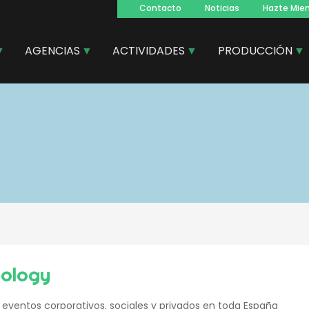
Contacto
Noticias
Hazte Mie
Navegacion
principal
AGENCIAS
ACTIVIDADES
PRODUCCIÓN
ology
e eventos corporativos, sociales y privados en toda España