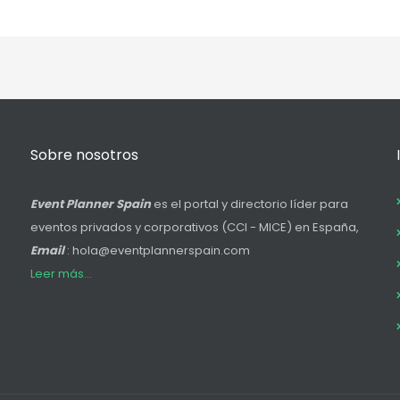
Sobre nosotros
Event Planner Spain
es el portal y directorio líder para
eventos privados y corporativos (CCI - MICE) en España,
Email
: hola@eventplannerspain.com
Leer más...