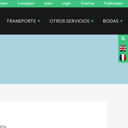
mbro
Consejos
Jobs
Login
Ofertas
Publicidad
TRANSPORTE
OTROS SERVICIOS
BODAS
paña