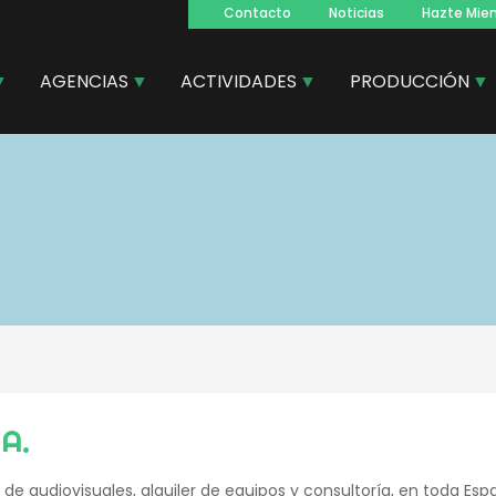
Contacto
Noticias
Hazte Mie
Navegacion
principal
AGENCIAS
ACTIVIDADES
PRODUCCIÓN
.A.
s de audiovisuales, alquiler de equipos y consultoría, en toda Es