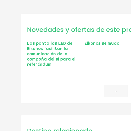
Novedades y ofertas de este pr
Las pantallas LED de
Eikonos se muda
Eikonos facilitan la
comunicación de la
campaña del sí para el
referéndum
Página
‹‹
Paginación
anterior
Destino relacionado