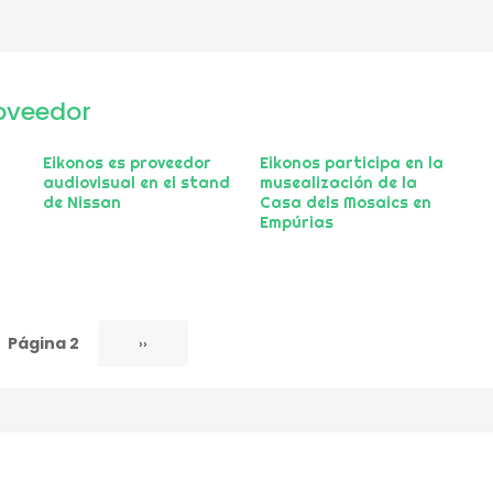
oveedor
Eikonos es proveedor
Eikonos participa en la
audiovisual en el stand
musealización de la
de Nissan
Casa dels Mosaics en
Empúrias
Página 2
Siguiente
››
página