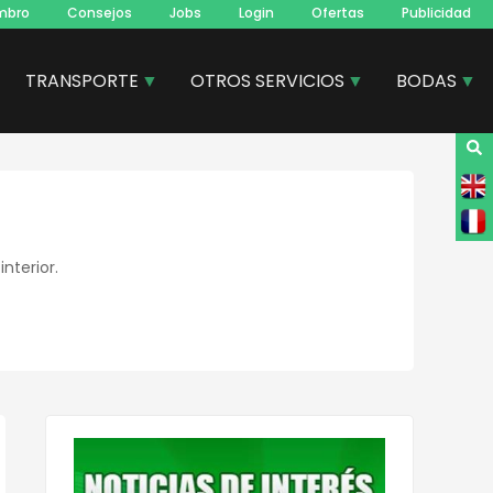
mbro
Consejos
Jobs
Login
Ofertas
Publicidad
TRANSPORTE
OTROS SERVICIOS
BODAS
nterior.