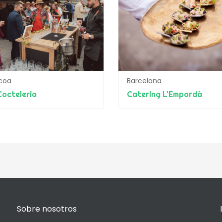
coa
Barcelona
Cocteleria
Catering L'Empordà
Sobre nosotros