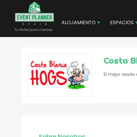
Pasar
al
contenido
ALOJAMIENTO
ESPACIOS
principal
Tu Portal para Eventos
Costa B
El mejor asado 
Sobre Nosotros