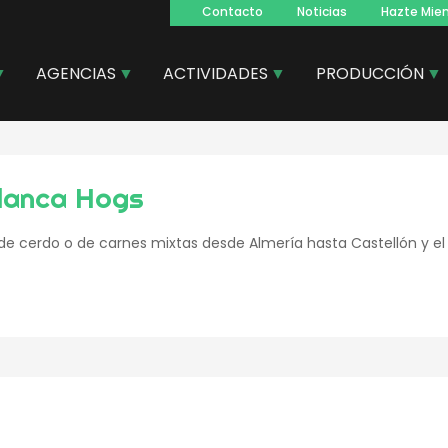
Contacto
Noticias
Hazte Mie
Navegacion
principal
AGENCIAS
ACTIVIDADES
PRODUCCIÓN
lanca Hogs
de cerdo o de carnes mixtas desde Almería hasta Castellón y el i