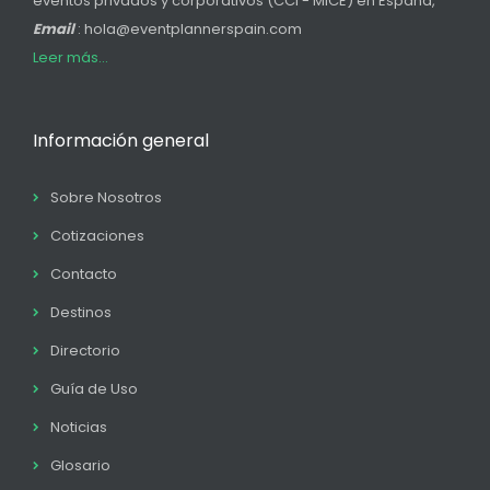
eventos privados y corporativos (CCI - MICE) en España,
Email
: hola@eventplannerspain.com
Leer más...
Información general
Sobre Nosotros
Cotizaciones
Contacto
Destinos
Directorio
Guía de Uso
Noticias
Glosario