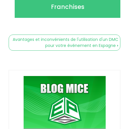
Franchises
Liens
Avantages et inconvénients de l'utilisation d'un DMC
transversaux
pour votre événement en Espagne
›
de
livre
pour
Consejos
y
trucos
para
organizar
un