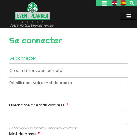
Aller
au
contenu
principal
Votre Portail Evénementiel
Se connecter
Se connecter
Onglets
principaux
Créer un nouveau compte
Réinitialiser votre mot de passe
Username or email address.
Enter your username or email address
Mot de passe