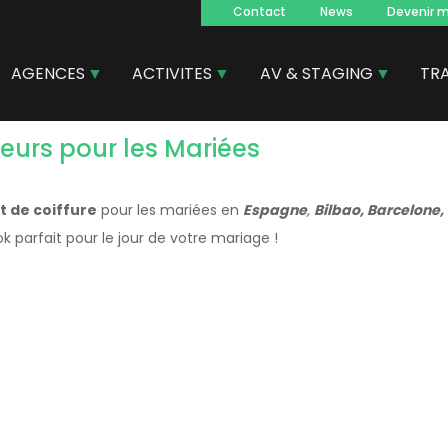
Contact
News
Devenir 
Navegacion
principal
AGENCES
ACTIVITES
AV & STAGING
TR
feurs pour les Mariées
t de coiffure
pour les mariées en
Espagne
,
Bilbao, Barcelone,
ook parfait pour le jour de votre mariage !