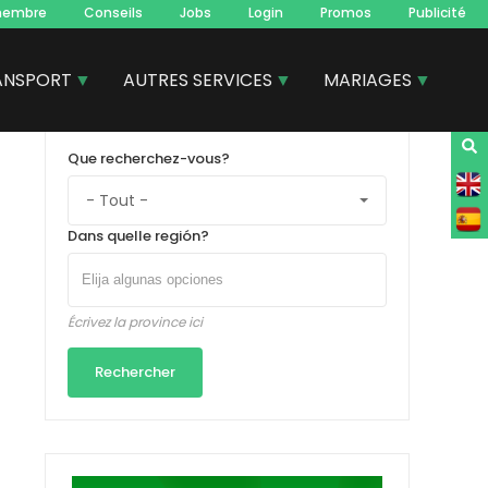
membre
Conseils
Jobs
Login
Promos
Publicité
ANSPORT
AUTRES SERVICES
MARIAGES
Que recherchez-vous?
Dans quelle región?
Écrivez la province ici