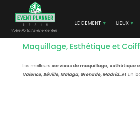
Aller
au
contenu
LOGEMENT
LIEUX
principal
Votre Portail Evénementiel
Maquillage, Esthétique et Coif
Les meilleurs
services de maquillage, esthétique e
Valence, Séville, Malaga, Grenade, Madrid
...et un l