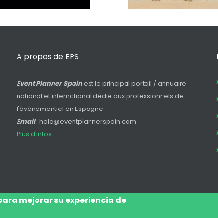
A propos de EPS
Event Planner Spain
est le principal portail / annuaire
national et international dédié aux professionnels de
l'événementiel en Espagne
Email
: hola@eventplannerspain.com
Plus d'infos ...
 para mejorar su experiencia de
Log In
Avis Juridique
Légal
Pol