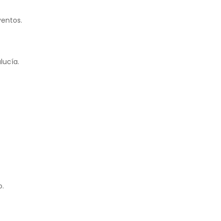
ventos.
lucía.
o.