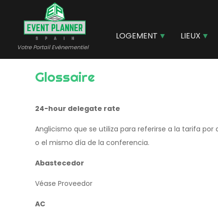
Aller
au
contenu
LOGEMENT
LIEUX
principal
Votre Portail Evénementiel
Glossaire
24-hour delegate rate
Anglicismo que se utiliza para referirse a la tarifa 
o el mismo día de la conferencia.
Abastecedor
Véase Proveedor
AC