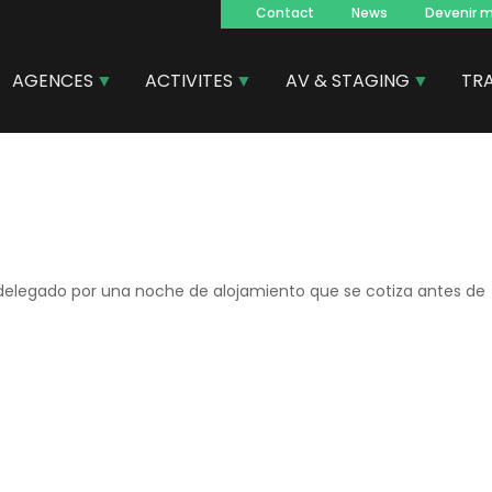
Contact
News
Devenir 
Navegacion
principal
AGENCES
ACTIVITES
AV & STAGING
TR
por delegado por una noche de alojamiento que se cotiza antes de