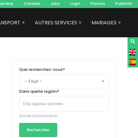
membre
Conseils
Jobs
Login
Promos
Publicité
ANSPORT
AUTRES SERVICES
MARIAGES
Que recherchez-vous?
Dans quelle región?
Écrivez la province ici