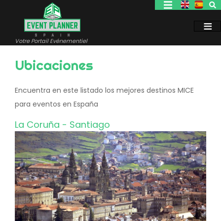
Aller
au
contenu
principal
Votre Portail Evénementiel
Ubicaciones
Encuentra en este listado los mejores destinos MICE
para eventos en España
La Coruña - Santiago