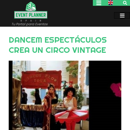
Pasar
al
contenido
principal
Tu Portal para Eventos
DANCEM ESPECTÁCULOS
CREA UN CIRCO VINTAGE
Image