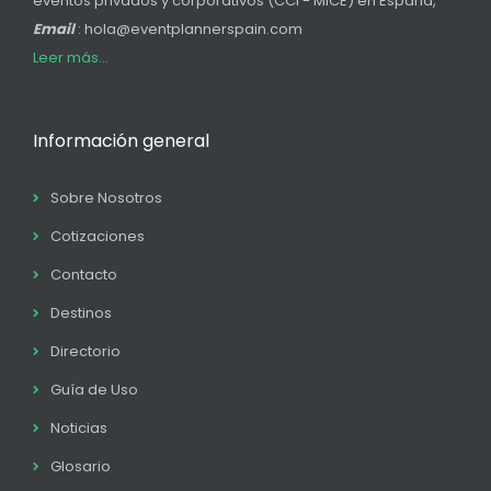
eventos privados y corporativos (CCI - MICE) en España,
Email
: hola@eventplannerspain.com
Leer más...
Información general
Sobre Nosotros
Cotizaciones
Contacto
Destinos
Directorio
Guía de Uso
Noticias
Glosario