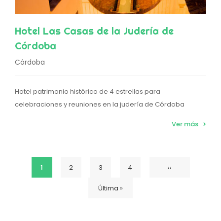
Hotel Las Casas de la Judería de
Córdoba
Córdoba
Hotel patrimonio histórico de 4 estrellas para
celebraciones y reuniones en la judería de Córdoba
Ver más
Página
1
Página
2
Página
3
Página
4
Siguiente
››
Paginación
Última
Última »
actual
página
página