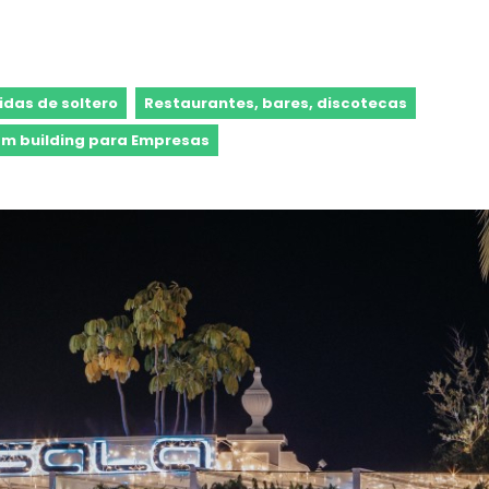
idas de soltero
Restaurantes, bares, discotecas
m building para Empresas