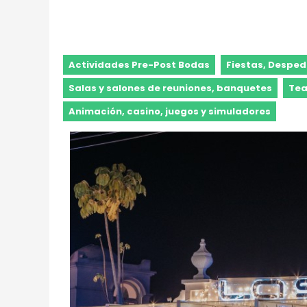
Actividades Pre-Post Bodas
Fiestas, Desped
Salas y salones de reuniones, banquetes
Tea
Animación, casino, juegos y simuladores