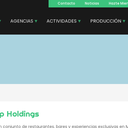
Contacto
Noticias
Hazte Mie
Navegacion
principal
AGENCIAS
ACTIVIDADES
PRODUCCIÓN
p Holdings
n conjunto de restaurantes, bares y experiencias exclusivas en 