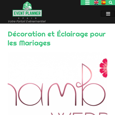
Aller
au
contenu
principal
Votre Portail Evénementiel
Décoration et Éclairage pour
les Mariages