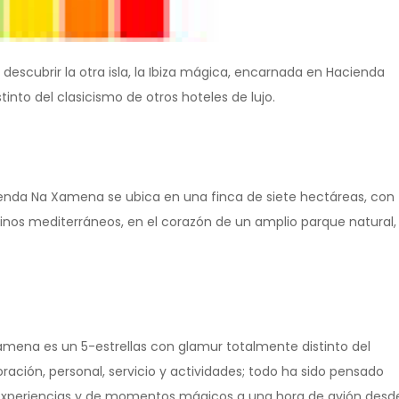
descubrir la otra isla, la Ibiza mágica, encarnada en Hacienda
nto del clasicismo de otros hoteles de lujo.
enda Na Xamena se ubica en una finca de siete hectáreas, con
pinos mediterráneos, en el corazón de un amplio parque natural,
mena es un 5-estrellas con glamur totalmente distinto del
oración, personal, servicio y actividades; todo ha sido pensado
de experiencias y de momentos mágicos a una hora de avión desd