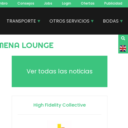
mbro
Consejos
Jobs
Login
Ofertas
Publicidad
TRANSPORTE
OTROS SERVICIOS
BODAS
XAMENA LOUNGE
Ver todas las noticias
High Fidelity Collective