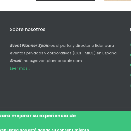
Sobre nosotros
Event Planner Spain
es el portal y directorio líder para
eventos privados y corporativos (CCI - MICE) en España,
Email
: hola@eventplannerspain.com
Leer más...
 para mejorar su experiencia de
Accede
Aviso Legal
Legal
Polí
Footer
io web usted nos está dando su consentimiento