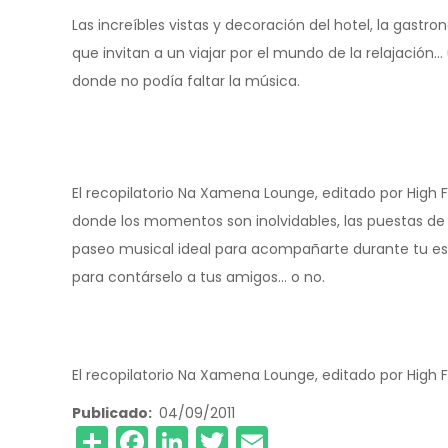
Las increíbles vistas y decoración del hotel, la gastr
que invitan a un viajar por el mundo de la relajación…
donde no podía faltar la música.
El recopilatorio Na Xamena Lounge, editado por High Fide
donde los momentos son inolvidables, las puestas de so
paseo musical ideal para acompañarte durante tu est
para contárselo a tus amigos… o no.
El recopilatorio Na Xamena Lounge, editado por High Fi
Publicado
04/09/2011
Share
Facebook
LinkedIn
Twitter
Email