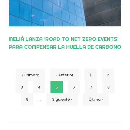
MELIÁ LANZA ‘ROAD TO NET ZERO EVENTS’
PARA COMPENSAR LA HUELLA DE CARBONO
DE SUS EVENTOS
Primera
« Primera
Página
‹ Anterior
Página
1
Página
2
Paginación
Página
3
Página
4
Página
5
Página
6
Página
7
Página
8
página
anterior
…
Página
9
Siguiente
Siguiente ›
Última
Última »
actual
página
página