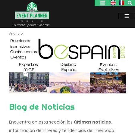
Pasar
al
contenido
principal
Tu Portal para Eventos
Blog de Noticias
Encuentra en esta sección las
últimas noticias
,
información de interés y tendencias del mercado